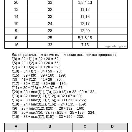
20
33
1;3;4;13
13
32
11;12
14
33
11;16
19
24
12;17
9
28
12;20
6
25
5;7;8;15
16
33
7;15
Далее рас­счи­та­ем время вы­пол­не­ния остав­ших­ся про­цес­сов:
f(8) = 32 + f(1) = 32 + 20 = 52;
f(5) = 29 + f(2) = 29 + 26 = 55;
f(7) = 31 + f(4) = 31 + 28 = 59;
f(10) = 34 + f(7) = 34 + 59 = 93;
f(15) = 39 + f(9) = 39 + 160 = 199;
f(3) = 41 + f(12) = 41 + 29 = 70;
f(17) = 36 + f(13) = 36 + 99 = 135;
f(11) = 30 + f(18) = 30 + 37 = 67;
f(20) = 33 + max(f(1), f(3), f(4), f(13)) = 33 + 99 = 132.
f(13) = 32 + max(f(11), f(12)) = 32 + 67 = 99;
f(14) = 33 + max(f(11), f(16)) = 33 + 232 = 265;
f(19) = 24 + max(f(11), f(16)) = 24 + 135 = 159;
f(9) = 28 + max(f(12), f(20)) = 28 + 132 = 160;
f(6) = 25 + max(f(5), f(7), f(8), f(15)) = 25 + 199 = 224;
f(16) = 33 + max(f(7), f(15)) = 33 + 199 = 232.
A
B
C
D