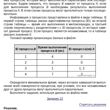
ных про­цес­сов, ко­то­рые могут вы­пол­нять­ся па­рал­лель­но или по­сле­до­
ва­тель­но. Будем го­во­рить, что
про­цесс
B
за­ви­сит от про­цес­са
A
, если
для вы­пол­не­ния
про­цес­са
B
не­об­хо­ди­мы ре­зуль­та­ты вы­пол­не­ния
про­цес­са
A
.
В этом слу­чае про­цес­сы могут вы­пол­нять­ся толь­ко по­сле­до­
ва­тель­но.
Ин­фор­ма­ция о про­цес­сах пред­став­ле­на в файле в виде таб­ли­цы. В
пер­вой стро­ке таб­ли­цы ука­зан иден­ти­фи­ка­тор про­цес­са (ID), во вто­рой
стро­ке таб­ли­цы — время его вы­пол­не­ния в мил­ли­се­кун­дах, в тре­тьей
стро­ке пе­ре­чис­ле­ны
с раз­де­ли­те­лем «;»
ID про­цес­сов, от ко­то­рых за­ви­
сит дан­ный про­цесс. Если про­цесс яв­ля­ет­ся не­за­ви­си­мым, то в таб­ли­це
ука­за­но
зна­че­ние 0.
Ти­по­вой при­мер ор­га­ни­за­ции дан­ных в файле:
Время вы­пол­не­ния
ID про­цес­са
B
ID
про­цес­са(ов)
A
про­цес­са
B
(мс)
1
4
0
2
3
0
3
1
1; 2
4
7
3
Опре­де­ли­те ми­ни­маль­ное время, через ко­то­рое за­вер­шит­ся вы­пол­
не­ние всей со­во­куп­но­сти про­цес­сов, при усло­вии, что все не­за­ви­си­мые
друг от друга про­цес­сы могут вы­пол­нять­ся па­рал­лель­но.
Вы­пол­ни­те за­да­ния, ис­поль­зуя дан­ные из файла ниже:
За­да­ние 22
Спрятать решение
Ре­ше­ние
.