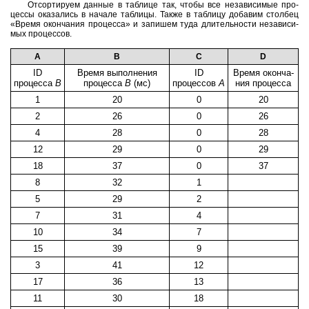
От­сор­ти­ру­ем дан­ные в таб­ли­це так, чтобы все не­за­ви­си­мые про­
цес­сы ока­за­лись в на­ча­ле таб­ли­цы. Также в таб­ли­цу до­ба­вим стол­бец
«Время окон­ча­ния про­цес­са» и за­пи­шем туда дли­тель­но­сти не­за­ви­си­
мых про­цес­сов.
A
B
C
D
ID
Время вы­пол­не­ния
ID
Время окон­ча­
про­цес­са
B
про­цес­са
B
(мс)
про­цес­сов
A
ния про­цес­са
1
20
0
20
2
26
0
26
4
28
0
28
12
29
0
29
18
37
0
37
8
32
1
5
29
2
7
31
4
10
34
7
15
39
9
3
41
12
17
36
13
11
30
18