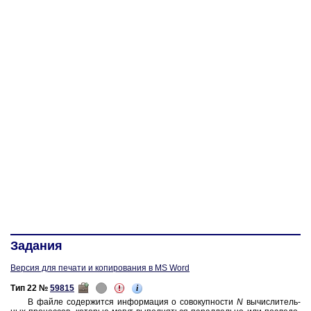
Задания
Версия для печати и копирования в MS Word
i
Тип 22 №
59815
В файле со­дер­жит­ся ин­фор­ма­ция о со­во­куп­но­сти
N
вы­чис­ли­тель­