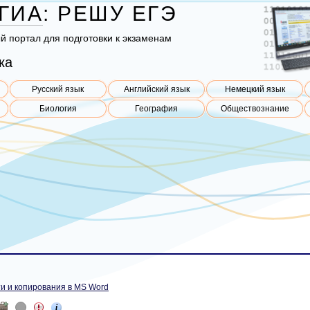
ГИА
:
РЕШУ
ЕГЭ
ый пор­тал для под­го­тов­ки к эк­за­ме­нам
ка
Русский язык
Английский язык
Немецкий язык
Биология
География
Обществознание
и и копирования в MS Word
i