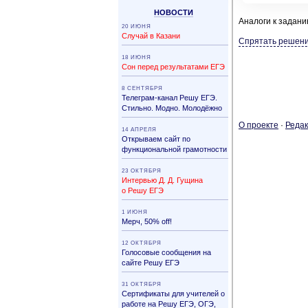
НО­ВО­СТИ
Аналоги к задан
20 ИЮНЯ
Случай в Казани
Спрятать решен
18 ИЮНЯ
Сон перед результатами ЕГЭ
8 СЕНТЯБРЯ
Телеграм-канал Решу ЕГЭ.
Стильно. Модно. Молодёжно
О про­ек­те
·
Ре­дак
14 АПРЕЛЯ
Открываем сайт по
функциональной грамотности
23 ОКТЯБРЯ
Интервью Д. Д. Гущина
о Решу ЕГЭ
1 ИЮНЯ
Мерч, 50% off!
12 ОКТЯБРЯ
Голосовые сообщения на
сайте Решу ЕГЭ
31 ОК­ТЯБ­РЯ
Сер­ти­фи­ка­ты для учи­те­лей о
ра­бо­те на Решу ЕГЭ, ОГЭ,