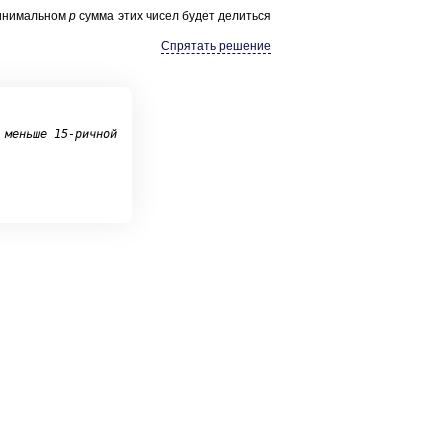
­ни­маль­ном
p
сумма этих чисел будет де­лить­ся
Спрятать решение
 меньше 15-ричной