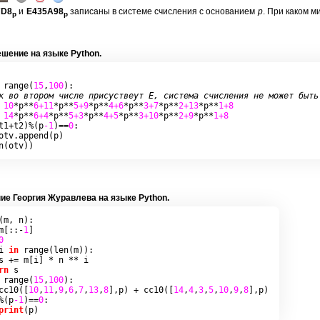
7D8
и
E435A98
за­пи­са­ны в си­сте­ме счис­ле­ния
с ос­но­ва­ни­ем
p
.
При каком
ми
p
p
­ше­ние на языке Python.
range
(
15
,
100
):
к во втором числе присуствеут E, система счисления не может быть
10
*
p
**
6+11
*
p
**
5+9
*
p
**
4+6
*
p
**
3+7
*
p
**
2+13
*
p
**
1+8
14
*
p
**
6+4
*
p
**
5+3
*
p
**
4+5
*
p
**
3+10
*
p
**
2+9
*
p
**
1+8
t1
+
t2
)%(
p
-1
)==
0
:
otv
.
append
(
p
)
n
(
otv
))
ие Ге­ор­гия Жу­равле­ва на языке Python.
(
m
,
 n
):
m
[::-
1
]
0
i 
in
range
(
len
(
m
)):
s 
+=
 m
[
i
]
*
 n 
**
 i

rn
range
(
15
,
100
):
cc10
([
10
,
11
,
9
,
6
,
7
,
13
,
8
],
p
)
+
cc10
([
14
,
4
,
3
,
5
,
10
,
9
,
8
],
p
)
%(
p
-1
)==
0
:
print
(
p
)