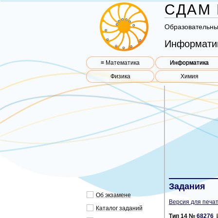
СДАМ 
Об­ра­зо­ва­тель­н
Информати
≡ Математика
Информатика
Физика
Химия
Задания
Об эк­за­ме­не
Версия для печат
Ка­та­лог за­да­ний
Тип 14 №
68276