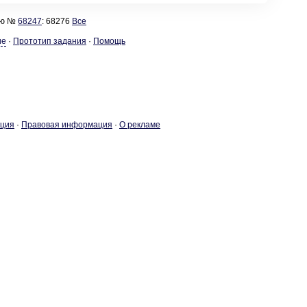
ию №
68247
: 68276
Все
ие
·
Прототип задания
·
Помощь
­ция
·
Пра­во­вая ин­фор­ма­ция
·
О ре­кла­ме