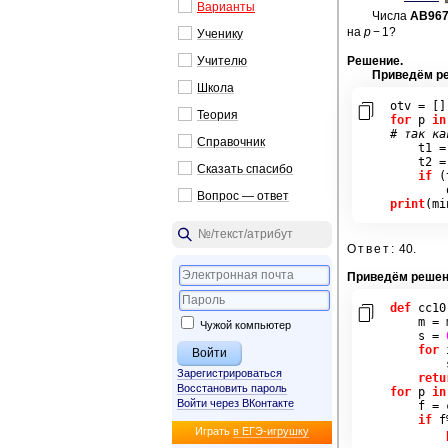
Ва­ри­ан­ты
Числа
AB96
на
p
− 1?
Уче­ни­ку
Учи­те­лю
Ре­ше­ние
.
При­ведём ре
Школа
otv 
=
[]
Тео­рия
for
 p 
in
# так ка
Спра­воч­ник

    t1 
=
    t2 
=
Ска­зать спа­си­бо
if
(
        
Во­прос — ответ
print
(
mi
Ответ:
40.
При­ведём ре­ше­н
def
cc10
    m 
=
 
Чужой компьютер
    s 
=
for
 
        
Зарегистрироваться
retu
Восстановить пароль
for
 p 
in
Войти через ВКонтакте
    f 
=
if
 f
Иг­рать
в ЕГЭ-иг­руш­ку