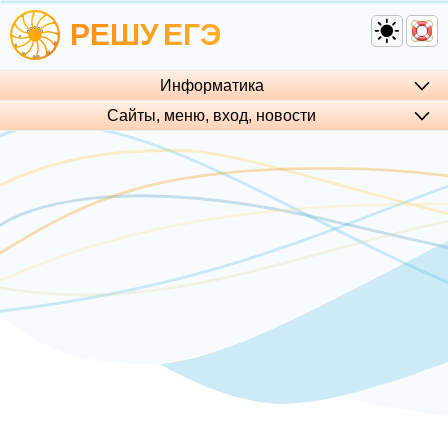
РЕШУ
ЕГЭ
Информатика
Сайты, меню, вход, но­во­сти