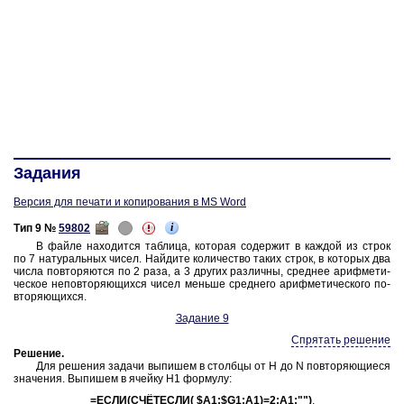
Задания
Версия для печати и копирования в MS Word
i
Тип 9 №
59802
В файле на­хо­дит­ся таб­ли­ца, ко­то­рая со­дер­жит в каж­дой из строк
по 7 на­ту­раль­ных
чисел. Най­ди­те ко­ли­че­ство таких строк, в ко­то­рых два
числа по­вто­ря­ют­ся
по 2 раза,
а
3 дру­гих
раз­лич­ны, сред­нее ариф­ме­ти­
че­ское не­по­вто­ря­ю­щих­ся чисел мень­ше сред­не­го ариф­ме­ти­че­ско­го по­
вто­ря­ю­щих­ся.
За­да­ние 9
Спрятать решение
Ре­ше­ние
.
Для ре­ше­ния за­да­чи вы­пи­шем в столб­цы
от H до N
по­вто­ря­ю­щи­е­ся
зна­че­ния. Вы­пи­шем
в ячей­ку H1
фор­му­лу:
=ЕСЛИ(СЧЁТЕСЛИ( $A1:$G1;A1)=2;A1;"")
.