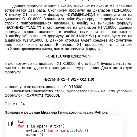
Дан­ная фор­му­ла вер­нет в ячей­ку зна­че­ние из
ячей­ки A1,
если оно
встре­ча­ет­ся два раза. Ско­пи­ру­ем фор­му­лу на
диа­па­зон H1:N16000.
В ячей­ку O1
вы­пи­шем фор­му­лу
=СУММ(H1:N1)/4
и ско­пи­ру­ем ее на
диа­па­зон O1:O16000.
В дан­ном столб­це будет сред­нее ариф­ме­ти­че­ское
строк с по­вто­ря­ю­щи­ми­ся чис­ла­ми.
В ячей­ку P1
вы­пи­шем фор­му­лу
=ЕСЛИ(H1="";A1;"")
и ско­пи­ру­ем ее на
диа­па­зон P1:V16000.
Дан­ная
фор­му­ла вер­нет зна­че­ние в ячей­ки, если они не по­вто­ря­ют­ся.
В ячей­ку W1
вы­пи­шем фор­му­лу
=СРЗНАЧ(P1:V1)
и ско­пи­ру­ем ее на
диа­па­зон W1:W16000.
В дан­ном столб­це будет сред­нее ариф­ме­ти­че­
ское всех чисел стро­ки.
В ячей­ке X1
про­ве­рим, что в стро­ке
по 2 по­вто­ря­ю­щих­ся
числа, для этого вве­дем фор­му­лу:
=СЧЁТЕСЛИ(H1:N1;">0")
,
и ско­пи­ру­ем ее на
диа­па­зон X1:X16000.
В столб­це Y
будем счи­тать ко­
ли­че­ство строк, удо­вле­тво­ря­ю­щих на­ше­му ре­ше­нию. Для этого вве­дем
фор­му­лу:
=ЕСЛИ(И(X1=4;W1 < O1);1;0)
и ско­пи­ру­ем ее на весь
диа­па­зон Y1:Y16000.
По­счи­та­ем ко­ли­че­ство строк, удо­вле­тво­ря­ю­щих на­ше­му усло­вию,
фор­му­лой:
=СУММ(Y1:Y16000).
Ответ:
24.
При­ведём ре­ше­ние Ми­ха­и­ла Глин­ско­го на языке Python.
k
=
0
for
 s 
in
open
(
'9.txt'
):
    m
=[
int
(
x
)
for
 x 
in
 s
.
split
()]
    m
.
sort
()