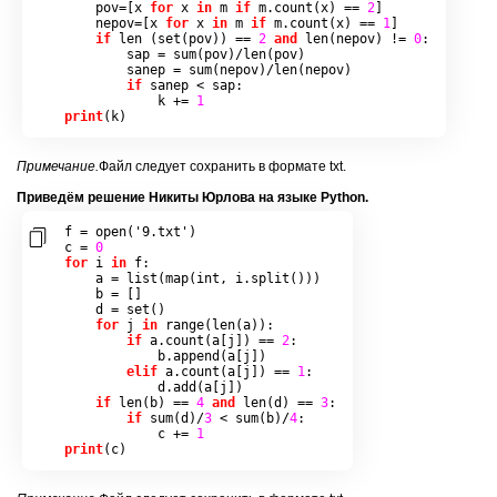
    pov
=[
x 
for
 x 
in
 m 
if
 m
.
count
(
x
)
==
2
]
    nepov
=[
x 
for
 x 
in
 m 
if
 m
.
count
(
x
)
==
1
]
if
len
(
set
(
pov
))
==
2
and
len
(
nepov
)
!=
0
:
        sap 
=
sum
(
pov
)/
len
(
pov
)
        sanep 
=
sum
(
nepov
)/
len
(
nepov
)
if
 sanep 
<
 sap
:
            k 
+=
1
print
(
k
)
При­ме­ча­ние.
Файл сле­ду­ет со­хра­нить в фор­ма­те txt.
При­ведём ре­ше­ние Ни­ки­ты Юр­ло­ва на языке Python.
f 
=
open
(
'9.txt'
)
c 
=
0
for
 i 
in
 f
:
    a 
=
list
(
map
(
int
,
 i
.
split
()))
    b 
=
[]
    d 
=
set
()
for
 j 
in
range
(
len
(
a
)):
if
 a
.
count
(
a
[
j
])
==
2
:
            b
.
append
(
a
[
j
])
elif
 a
.
count
(
a
[
j
])
==
1
:
            d
.
add
(
a
[
j
])
if
len
(
b
)
==
4
and
len
(
d
)
==
3
:
if
sum
(
d
)/
3
<
sum
(
b
)/
4
:
            c 
+=
1
print
(
c
)