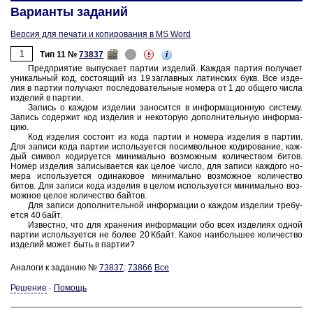
Варианты заданий
Версия для печати и копирования в MS Word
1
i
Тип 11 №
73837
Пред­при­я­тие вы­пус­ка­ет пар­тии из­де­лий. Каж­дая пар­тия по­лу­ча­ет
уни­каль­ный код, со­сто­я­щий из 19 за­глав­ных ла­тин­ских букв. Все из­де­
лия в пар­тии по­лу­ча­ют по­сле­до­ва­тель­ные но­ме­ра от 1 до об­ще­го числа
из­де­лий в пар­тии.
За­пись о каж­дом из­де­лии за­но­сит­ся в ин­фор­ма­ци­он­ную си­сте­му.
За­пись со­дер­жит код из­де­лия и не­ко­то­рую до­пол­ни­тель­ную ин­фор­ма­
цию.
Код из­де­лия со­сто­ит из кода пар­тии и но­ме­ра из­де­лия в пар­тии.
Для за­пи­си кода пар­тии ис­поль­зу­ет­ся по­сим­воль­ное ко­ди­ро­ва­ние, каж­
дый сим­вол ко­ди­ру­ет­ся ми­ни­маль­но воз­мож­ным ко­ли­че­ством битов.
Номер из­де­лия за­пи­сы­ва­ет­ся как целое число, для за­пи­си каж­до­го но­
ме­ра ис­поль­зу­ет­ся оди­на­ко­вое ми­ни­маль­но воз­мож­ное ко­ли­че­ство
битов. Для за­пи­си кода из­де­лия в целом ис­поль­зу­ет­ся ми­ни­маль­но воз­
мож­ное целое ко­ли­че­ство бай­тов.
Для за­пи­си до­пол­ни­тель­ной ин­фор­ма­ции о каж­дом из­де­лии тре­бу­
ет­ся 40 байт.
Из­вест­но, что для хра­не­ния ин­фор­ма­ции обо всех из­де­ли­ях одной
пар­тии ис­поль­зу­ет­ся не более 20 Кбайт. Какое наи­боль­шее ко­ли­че­ство
из­де­лий может быть в пар­тии?
Аналоги к заданию №
73837
:
73866
Все
Решение
·
Помощь