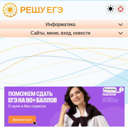
РЕШУ
ЕГЭ
Информатика
Сайты, меню, вход, но­во­сти
⋮
⋮
Реклама
Реклама