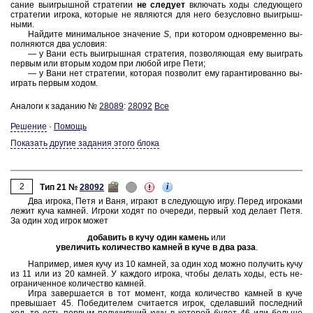
са­ние вы­иг­рыш­ной стра­те­гии
не сле­ду­ет
вклю­чать ходы сле­ду­ю­ще­го
стра­те­гии иг­ро­ка, ко­то­рые не яв­ля­ют­ся для него без­услов­но вы­иг­рыш­
ны­ми.
Най­ди­те ми­ни­маль­ное зна­че­ние
S
, при ко­то­ром од­но­вре­мен­но вы­
пол­ня­ют­ся два усло­вия:
— у Вани есть вы­иг­рыш­ная стра­те­гия, поз­во­ля­ю­щая ему вы­иг­рать
пер­вым или вто­рым ходом при любой игре Пети;
— у Вани нет стра­те­гии, ко­то­рая поз­во­лит ему га­ран­ти­ро­ван­но вы­
иг­рать пер­вым ходом.
Аналоги к заданию №
28089
:
28092
Все
Решение
·
Помощь
Показать другие задания этого блока
2
i
Тип 21 №
28092
Два иг­ро­ка, Петя и Ваня, иг­ра­ют в сле­ду­ю­щую игру. Перед иг­ро­ка­ми
лежит куча кам­ней. Иг­ро­ки ходят по оче­ре­ди, пер­вый ход де­ла­ет Петя.
За один ход игрок может
до­ба­вить в кучу один ка­мень
или
уве­ли­чить ко­ли­че­ство кам­ней в куче в два раза
.
На­при­мер, имея кучу
из 10 кам­ней,
за один ход можно по­лу­чить кучу
из 11 или из 20 кам­ней.
У каж­до­го иг­ро­ка, чтобы де­лать ходы, есть не­
огра­ни­чен­ное ко­ли­че­ство кам­ней.
Игра за­вер­ша­ет­ся в тот мо­мент, когда ко­ли­че­ство кам­ней в куче
пре­вы­ша­ет 45.
По­бе­ди­те­лем счи­та­ет­ся игрок, сде­лав­ший по­след­ний
ход, то есть пер­вым по­лу­чив­ший кучу, в ко­то­рой
будет 46
или боль­ше