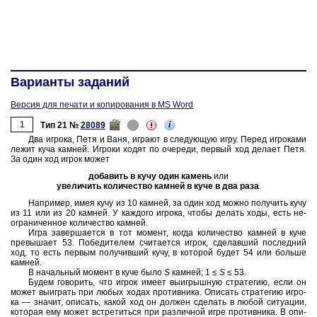
Варианты заданий
Версия для печати и копирования в MS Word
1
i
Тип 21 №
28089
Два иг­ро­ка, Петя и Ваня, иг­ра­ют в сле­ду­ю­щую игру. Перед иг­ро­ка­ми
лежит куча кам­ней. Иг­ро­ки ходят по оче­ре­ди, пер­вый ход де­ла­ет Петя.
За один ход игрок может
до­ба­вить в кучу один ка­мень
или
уве­ли­чить ко­ли­че­ство кам­ней в куче в два раза
.
На­при­мер, имея кучу
из 10 кам­ней,
за один ход можно по­лу­чить кучу
из 11 или из 20 кам­ней.
У каж­до­го иг­ро­ка, чтобы де­лать ходы, есть не­
огра­ни­чен­ное ко­ли­че­ство кам­ней.
Игра за­вер­ша­ет­ся в тот мо­мент, когда ко­ли­че­ство кам­ней в куче
пре­вы­ша­ет 53.
По­бе­ди­те­лем счи­та­ет­ся игрок, сде­лав­ший по­след­ний
ход, то есть пер­вым по­лу­чив­ший кучу, в ко­то­рой
будет 54
или боль­ше
кам­ней.
В на­чаль­ный мо­мент в куче было
S
кам­ней;
1 ≤
S
≤ 53.
Будем го­во­рить, что игрок имеет вы­иг­рыш­ную стра­те­гию, если он
может вы­иг­рать при любых ходах про­тив­ни­ка. Опи­сать стра­те­гию иг­ро­
ка — зна­чит, опи­сать, какой ход он дол­жен сде­лать в любой си­ту­а­ции,
ко­то­рая ему может встре­тить­ся при раз­лич­ной игре про­тив­ни­ка. В опи­