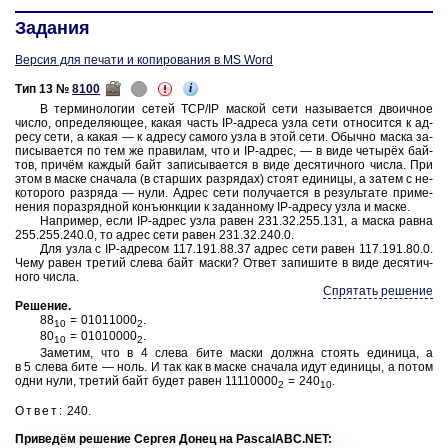
Задания
Версия для печати и копирования в MS Word
i
Тип 13 №
8100
В тер­ми­но­ло­гии сетей TCP/⁠IP мас­кой сети на­зы­ва­ет­ся дво­ич­ное
число, опре­де­ля­ю­щее, какая часть IP-⁠ад­ре­са узла сети от­но­сит­ся к ад­
ре­су сети, а какая — к ад­ре­су са­мо­го узла в этой сети. Обыч­но маска за­
пи­сы­ва­ет­ся по тем же пра­ви­лам, что и IP-⁠адрес, — в виде четырёх бай­
тов, причём каж­дый байт за­пи­сы­ва­ет­ся в виде де­ся­тич­но­го числа. При
этом в маске сна­ча­ла (в стар­ших раз­ря­дах) стоят еди­ни­цы, а затем с не­
ко­то­ро­го раз­ря­да — нули. Адрес сети по­лу­ча­ет­ся в ре­зуль­та­те при­ме­
не­ния по­раз­ряд­ной конъ­юнк­ции к за­дан­но­му IP-⁠ад­ре­су узла и маске.
На­при­мер, если IP-⁠адрес узла равен 231.32.255.131, а маска равна
255.255.240.0, то адрес сети равен 231.32.240.0.
Для узла с IP-⁠ад­ре­сом 117.191.88.37 адрес сети равен 117.191.80.0.
Чему равен тре­тий слева байт маски? Ответ за­пи­ши­те в виде де­ся­тич­
но­го числа.
Спрятать решение
Ре­ше­ние
.
88
= 01011000
.
10
2
80
= 01010000
.
10
2
За­ме­тим, что
в 4 слева
бите маски долж­на сто­ять еди­ни­ца, а
в 5 слева
бите — ноль. И так как в маске сна­ча­ла идут еди­ни­цы, а потом
одни нули, тре­тий байт будет равен 11110000
= 240
.
2
10
Ответ:
240.
При­ведём ре­ше­ние Сер­гея Донец на PascalABC.NET: