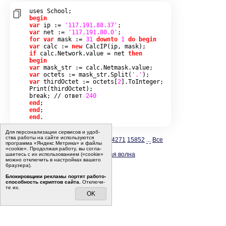
uses School
;
begin
var
 ip 
:=
'117.191.88.37'
;
var
 net 
:=
'117.191.80.0'
;
for
var
 mask 
:=
31
downto
1
do
begin
var
 calc 
:=
new
CalcIP
(
ip
,
 mask
);
if
 calc
.
Network
.
value 
=
 net 
then
begin
var
 mask_str 
:=
 calc
.
Netmask
.
value
;
var
 octets 
:=
 mask_str
.
Split
(
'.'
);
var
 thirdOctet 
:=
 octets
[
2
].
ToInteger
;
Print
(
thirdOctet
);
break
;
//
 ответ 
240
end
;
end
;
end
.
Для пер­со­на­ли­за­ции сер­ви­сов и удоб­
ства ра­бо­ты на сайте ис­поль­зу­ют­ся
Аналоги к заданию №
8100
:
14227
14271
15852
...
Все
программа «Яндекс Метрика» и файлы
«cookie». Про­дол­жая ра­бо­ту, вы со­гла­
Источник:
ЕГЭ 05.05.2015. До­сроч­ная волна
ша­е­тесь с их ис­поль­зо­ва­ни­ем («cookie»
мо­жно от­клю­чить в на­строй­ках ва­ше­го
Спрятать решение
·
Помощь
бра­у­зе­ра).
Бло­ки­ров­щи­ки ре­кла­мы пор­тят ра­бо­то­
спо­соб­ность скрип­тов сайта.
Отклю­чи­
те их.
OK
О про­ек­те
·
Ре­дак­ция
·
Пра­во­вая ин­фор­ма­ция
·
О ре­кла­ме