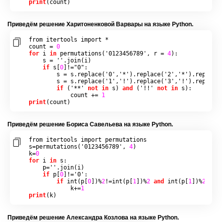
print
(
count
)
При­ведём ре­ше­ние Ха­ри­то­нен­ко­вой Вар­ва­ры на языке Python.
from
 itertools 
import
*
count 
=
0
for
 i 
in
permutations
(
'0123456789'
,
 r 
=
4
):
    s 
=
''
.
join
(
i
)
if
 s
[
0
]!=
"0"
:
        s 
=
 s
.
replace
(
'0'
,
'*'
).
replace
(
'2'
,
'*'
).
replace
        s 
=
 s
.
replace
(
'1'
,
'!'
).
replace
(
'3'
,
'!'
).
replace
if
(
'**'
not
in
 s
)
and
(
'!!'
not
in
 s
):
            count 
+=
1
print
(
count
)
При­ведём ре­ше­ние Бо­ри­са Са­ве­лье­ва на языке Python.
from
 itertools 
import
 permutations

s
=
permutations
(
'0123456789'
,
4
)
k
=
0
for
 i 
in
 s
:
    p
=
''
.
join
(
i
)
if
 p
[
0
]!=
'0'
:
if
int
(
p
[
0
])%
2
!=
int
(
p
[
1
])%
2
and
int
(
p
[
1
])%
2
!=
in
            k
+=
1
print
(
k
)
При­ведём ре­ше­ние Алек­сандра Коз­ло­ва на языке Python.