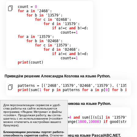
count 
=
0
for
 a 
in
'2468'
:
for
 b 
in
'13579'
:
for
 c 
in
'02468'
:
for
 d 
in
'13579'
:
if
 a
!=
c 
and
 b
!=
d
:
                    count
+=
1
for
 a 
in
'13579'
:
for
 b 
in
'02468'
:
for
 c 
in
'13579'
:
for
 d 
in
'02468'
:
if
 a
!=
c 
and
 b
!=
d
:
                    count
+=
1
print
(
count
)
При­ведём ре­ше­ние Алек­сандра Коз­ло­ва на языке Python.
patterns 
=
[(
'2468'
,
'13579'
,
'02468'
,
'13579'
),
(
'13579'
,
print
(
sum
(
1
for
 p 
in
 patterns 
for
 a 
in
 p
[
0
]
for
 b 
in
 p
[
При­ведём ре­ше­ние Юрия Кра­силь­ни­ко­ва на языке Python.
Для пер­со­на­ли­за­ции сер­ви­сов и удоб­
ства ра­бо­ты на сайте ис­поль­зу­ют­ся
программа «Яндекс Метрика» и файлы
def
good
(
s
):
«cookie». Про­дол­жая ра­бо­ту, вы со­гла­
return
len
(
set
(
s
))==
4
and
sum
([(
s
[
i
]
in
'13579'
)
!=
ша­е­тесь с их ис­поль­зо­ва­ни­ем («cookie»
print
(
len
([
n 
for
 n 
in
range
(
1000
,
10000
)
if
good
(
str
(
n
))
мо­жно от­клю­чить в на­строй­ках ва­ше­го
бра­у­зе­ра).
Бло­ки­ров­щи­ки ре­кла­мы пор­тят ра­бо­то­
При­ведём ре­ше­ние Сер­гея Донец на языке PascalABC.NET.
спо­соб­ность скрип­тов сайта.
Отклю­чи­