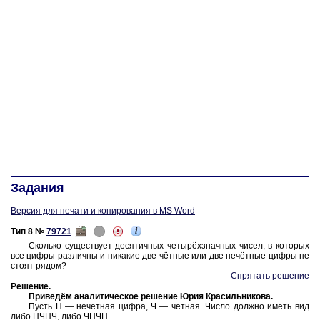
Задания
Версия для печати и копирования в MS Word
i
Тип 8 №
79721
Сколь­ко су­ще­ству­ет де­ся­тич­ных четырёхзнач­ных чисел, в ко­то­рых
все цифры раз­лич­ны и ни­ка­кие две чётные или две нечётные цифры не
стоят рядом?
Спрятать решение
Ре­ше­ние
.
При­ведём ана­ли­ти­че­ское ре­ше­ние Юрия Кра­силь­ни­ко­ва.
Пусть Н — не­чет­ная цифра, Ч — чет­ная. Число долж­но иметь вид
либо НЧНЧ, либо ЧНЧН.