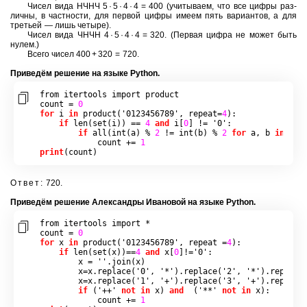
Чисел вида НЧНЧ 5 · 5 · 4 · 4 = 400 (учи­ты­ва­ем, что все цифры раз­
лич­ны, в част­но­сти, для пер­вой цифры имеем пять ва­ри­ан­тов, а для
тре­тьей — лишь че­ты­ре).
Чисел вида ЧНЧН 4 · 5 · 4 · 4 = 320. (Пер­вая цифра не может быть
нулем.)
Всего чисел 400 + 320 = 720.
При­ведём ре­ше­ние на языке Python.
from
 itertools 
import
 product

count 
=
0
for
 i 
in
product
(
'0123456789'
,
 repeat
=
4
):
if
len
(
set
(
i
))
==
4
and
 i
[
0
]
!=
'0'
:
if
all
(
int
(
a
)
%
2
!=
int
(
b
)
%
2
for
 a
,
 b 
in
zip
            count 
+=
1
print
(
count
)
Ответ:
720.
При­ведём ре­ше­ние Алек­сан­дры Ива­но­вой на языке Python.
from
 itertools 
import
*
count 
=
0
for
 x 
in
product
(
'0123456789'
,
 repeat 
=
4
):
if
len
(
set
(
x
))==
4
and
 x
[
0
]!=
'0'
:
        x 
=
''
.
join
(
x
)
        x
=
x
.
replace
(
'0'
,
'*'
).
replace
(
'2'
,
'*'
).
replace
        x
=
x
.
replace
(
'1'
,
'+'
).
replace
(
'3'
,
'+'
).
replace
if
(
'++'
not
in
 x
)
and
(
'**'
not
in
 x
):
            count 
+=
1