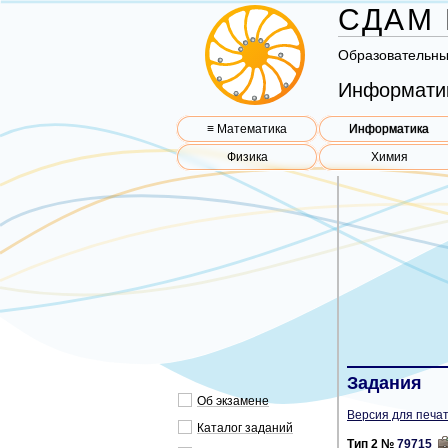
СДАМ 
Об­ра­зо­ва­тель­н
Информати
≡ Математика
Информатика
Физика
Химия
Задания
Об эк­за­ме­не
Версия для печат
Ка­та­лог за­да­ний
Тип 2 №
79715