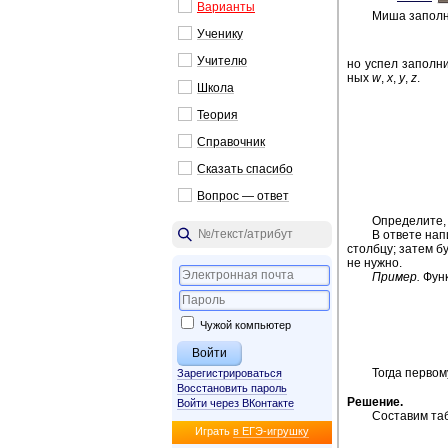
Ва­ри­ан­ты
Миша за­пол­ня
Уче­ни­ку
Учи­те­лю
но успел за­пол­ни
ных
w
,
x
,
y
,
z
.
Школа
Тео­рия
Спра­воч­ник
Ска­зать спа­си­бо
Во­прос — ответ
Опре­де­ли­те,
В от­ве­те на­
столб­цу; затем бук
не нужно.
При­мер.
Функ
Чужой компьютер
Тогда пер­во­м
Зарегистрироваться
Восстановить пароль
Ре­ше­ние
.
Войти через ВКонтакте
Со­ста­вим таб
Иг­рать
в ЕГЭ-иг­руш­ку