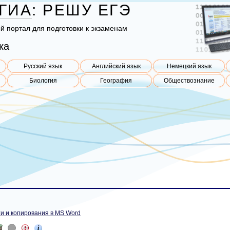
ГИА
:
РЕШУ
ЕГЭ
ый пор­тал для под­го­тов­ки к эк­за­ме­нам
ка
Русский язык
Английский язык
Немецкий язык
Биология
География
Обществознание
и и копирования в MS Word
i