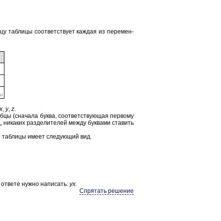
 таб­ли­цы со­от­вет­ству­ет каж­дая из пе­ре­мен­
x
,
y
,
z
.
б­цы (сна­ча­ла буква, со­от­вет­ству­ю­щая пер­во­му
, ни­ка­ких раз­де­ли­те­лей между бук­ва­ми ста­вить
т таб­ли­цы имеет сле­ду­ю­щий вид.
В от­ве­те нужно на­пи­сать:
yx
.
Спрятать решение