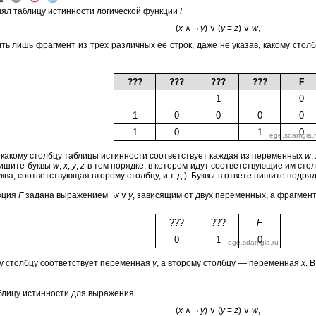
л таб­ли­цу ис­тин­но­сти ло­ги­че­ской функ­ции
F
(
x
∧ ¬
y
) ∨ (
y
≡
z
) ∨
w
,
ть лишь фраг­мент из трёх раз­лич­ных её строк, даже не ука­зав, ка­ко­му столб­цу
???
???
???
???
F
1
0
1
0
0
0
0
1
0
1
0
 ка­ко­му столб­цу таб­ли­цы ис­тин­но­сти со­от­вет­ству­ет каж­дая из пе­ре­мен­ных
w
,
пи­ши­те буквы
w
,
x
,
y
,
z
в том по­ряд­ке, в ко­то­ром идут со­от­вет­ству­ю­щие им стол
ва, со­от­вет­ству­ю­щая вто­ро­му столб­цу, и т. д.). Буквы в от­ве­те пи­ши­те под­ряд
­ция
F
за­да­на вы­ра­же­ни­ем ¬
x
∨
y
, за­ви­ся­щим от двух пе­ре­мен­ных, а фраг­мен
???
???
F
0
1
0
у столб­цу со­от­вет­ству­ет пе­ре­мен­ная
y
, а вто­ро­му столб­цу — пе­ре­мен­ная
x
. 
­ли­цу ис­тин­но­сти для вы­ра­же­ния
(
x
∧ ¬
y
) ∨ (
y
≡
z
) ∨
w
,