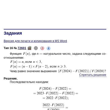
Задания
Версия для печати и копирования в MS Word
i
Тип 16 №
72601
Функ­ция
где
n
— на­ту­раль­ное число, за­да­на сле­ду­ю­щи­ми со­
от­но­ше­ни­я­ми:
если
если
Чему равно зна­че­ние вы­ра­же­ния
Спрятать решение
Ре­ше­ние
.
По­сле­до­ва­тель­но на­хо­дим: