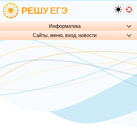
РЕШУ
ЕГЭ
Информатика
Сайты, меню, вход, но­во­сти