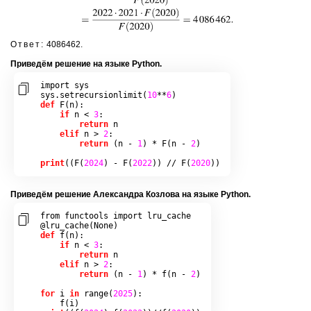
Ответ:
4086462.
При­ведём ре­ше­ние на языке Python.
import
 sys

sys
.
setrecursionlimit
(
10
**
6
)
def
F
(
n
):
if
 n 
<
3
:
return
 n

elif
 n 
>
2
:
return
(
n 
-
1
)
*
F
(
n 
-
2
)
print
((
F
(
2024
)
-
F
(
2022
))
//
F
(
2020
))
При­ведём ре­ше­ние Алек­сандра Коз­ло­ва на языке Python.
from
 functools 
import
 lru_cache

@
lru_cache
(
None
)
def
f
(
n
):
if
 n 
<
3
:
return
 n

elif
 n 
>
2
:
return
(
n 
-
1
)
*
f
(
n 
-
2
)
for
 i 
in
range
(
2025
):
f
(
i
)