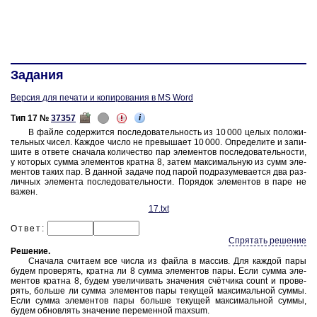
Задания
Версия для печати и копирования в MS Word
i
Тип 17 №
37357
В файле со­дер­жит­ся по­сле­до­ва­тель­ность из 10 000 целых по­ло­жи­
тель­ных чисел. Каж­дое число не пре­вы­ша­ет
10 000.
Опре­де­ли­те и за­пи­
ши­те в от­ве­те сна­ча­ла ко­ли­че­ство пар эле­мен­тов по­сле­до­ва­тель­но­сти,
у ко­то­рых сумма эле­мен­тов
крат­на 8,
затем мак­си­маль­ную из сумм эле­
мен­тов таких пар. В дан­ной за­да­че под парой под­ра­зу­ме­ва­ет­ся два раз­
лич­ных эле­мен­та по­сле­до­ва­тель­но­сти. По­ря­док эле­мен­тов в паре не
важен.
17.txt
Ответ:
Спрятать решение
Ре­ше­ние
.
Сна­ча­ла счи­та­ем все числа из файла в мас­сив. Для каж­дой пары
будем про­ве­рять,
крат­на ли 8
сумма эле­мен­тов пары. Если сумма эле­
мен­тов
крат­на 8,
будем уве­ли­чи­вать зна­че­ния счётчика count и про­ве­
рять, боль­ше ли сумма эле­мен­тов пары те­ку­щей мак­си­маль­ной суммы.
Если сумма эле­мен­тов пары боль­ше те­ку­щей мак­си­маль­ной суммы,
будем об­нов­лять зна­че­ние пе­ре­мен­ной maxsum.