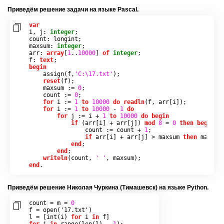
При­ведём ре­ше­ние за­да­чи на языке Pascal.
var
i
,
 j
:
integer
;
count
:
 longint
;
maxsum
:
integer
;
arr
:
array
[
1
..
10000
]
of
integer
;
f
:
text
;
begin
assign
(
f
,
'C:\17.txt'
);
reset
(
f
);
    maxsum 
:=
0
;
    count 
:=
0
;
for
 i 
:=
1
to
10000
do
readln
(
f
,
 arr
[
i
]);
for
 i 
:=
1
to
10000
-
1
do
for
 j 
:=
 i 
+
1
to
10000
do
begin
if
(
arr
[
i
]
+
 arr
[
j
])
mod
8
=
0
then
begin
                count 
:=
 count 
+
1
;
if
 arr
[
i
]
+
 arr
[
j
]
>
 maxsum 
then
 maxsum
end
;
end
;
writeln
(
count
,
' '
,
 maxsum
);
end
.
При­ведём ре­ше­ние Ни­ко­лая Чур­ки­на (Ти­ма­шевск) на языке Python.
count 
=
 m 
=
0
f 
=
open
(
'17.txt'
)
l 
=
[
int
(
i
)
for
 i 
in
 f
]
for
 i 
in
range
(
len
(
l
)
-
1
):